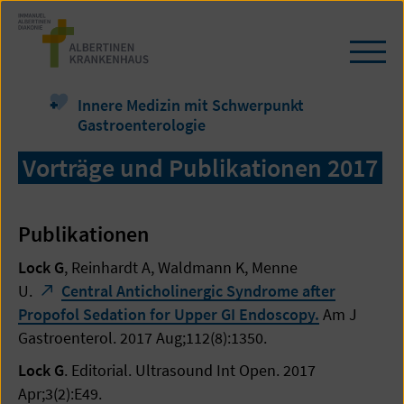
Zum
Seiteninhalt
springen
Navi
öffn
/
Innere Medizin mit Schwerpunkt
schl
Gastroenterologie
Vorträge und Publikationen 2017
Publikationen
Lock G
, Reinhardt A, Waldmann K, Menne
U.
Central Anticholinergic Syndrome after
Propofol Sedation for Upper GI Endoscopy.
Am J
Gastroenterol. 2017 Aug;112(8):1350.
Lock G
. Editorial. Ultrasound Int Open. 2017
Apr;3(2):E49.