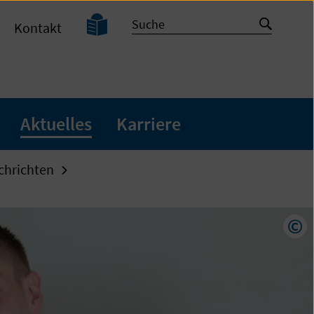
Leichte
Suche
Suche
Kontakt
Sprache
starten
Aktuelles
Karriere
chrichten
Cop