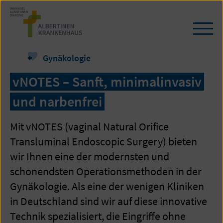
Zum
Seiteninhalt
springen
Navi
öffn
/
Gynäkologie
schl
vNOTES – Sanft, minimalinvasiv
und narbenfrei
Mit vNOTES (vaginal Natural Orifice
Transluminal Endoscopic Surgery) bieten
wir Ihnen eine der modernsten und
schonendsten Operationsmethoden in der
Gynäkologie. Als eine der wenigen Kliniken
in Deutschland sind wir auf diese innovative
Technik spezialisiert, die Eingriffe ohne