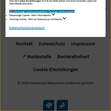
über die
Cookie-Einstellungen
im Fuß der Seite ändern und durch erneutes Laden der
Internetseite aktivieren.
Nur notwendige Cookies zulassen
Auch Tracking-Cookies zulassen
Notwendige Cookies - Mehr Informationen
Tracking-Cookies - Mehr zur Webanalyse mit Matomo
In besten Händen, dem Leben
Datenschutz
Impressum
zuliebe.
Kontakt
Datenschutz
Impressum
Meldestelle
Barrierefreiheit
Cookie-Einstellungen
© 2026 Immanuel Albertinen Diakonie gGmbH
Kontakt
Überblick