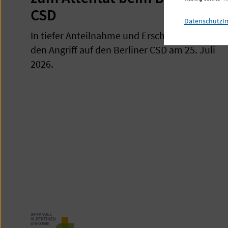
CSD
Datenschutz
I
In tiefer Anteilnahme und Erschütterung über
den Angriff auf den Berliner CSD am 25. Juli
2026.