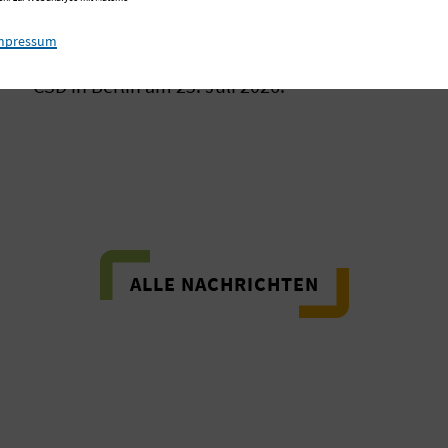
Statement von Andreas Mende,
Konzerngeschäftsführer der Immanuel
mpressum
Albertinen Diakonie zum Anschlag auf den
CSD in Berlin am 25. Juli 2026.
ALLE NACHRICHTEN