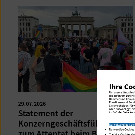
Ihre Co
Um unsere Websites in
die auf Ihrem Datene
Darunter sind Cookie
29.07.2026
Funktionen und Servi
Sie entscheiden, für
nach Auswahl ggf. ni
Statement der
im Fuß der Seite ände
Konzerngeschäftsführung
Nur notwendige Cook
Notwendige Cookies 
zum Attentat beim Berliner
Tracking-Cookies - 