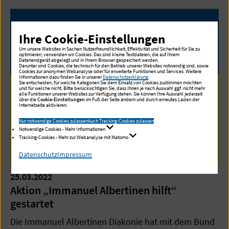
Ihre Cookie-Einstellungen
Um unsere Websites in Sachen Nutzerfreundlichkeit, Effektivität und Sicherheit für Sie zu
optimieren, verwenden wir Cookies. Das sind kleine Textdateien, die auf Ihrem
Datenendgerät abgelegt und in Ihrem Browser gespeichert werden.
Darunter sind Cookies, die technisch für den Betrieb unserer Websites notwendig sind, sowie
Cookies zur anonymen Webanalyse oder für erweiterte Funktionen und Services. Weitere
Informationen dazu finden Sie in unserer
Datenschutzerklärung
.
Sie entscheiden, für welche Kategorien Sie dem Einsatz von Cookies zustimmen möchten
und für welche nicht. Bitte berücksichtigen Sie, dass Ihnen je nach Auswahl ggf. nicht mehr
alle Funktionen unserer Websites zur Verfügung stehen. Sie können Ihre Auswahl jederzeit
über die
Cookie-Einstellungen
im Fuß der Seite ändern und durch erneutes Laden der
Internetseite aktivieren.
Nur notwendige Cookies zulassen
Auch Tracking-Cookies zulassen
Notwendige Cookies - Mehr Informationen
Tracking-Cookies - Mehr zur Webanalyse mit Matomo
Datenschutz
Impressum
25.03.2022
Aktion „Immanuel Albertinen hilft“
gestartet
Die Immanuel Albertinen Diakonie hat mit dem Bund