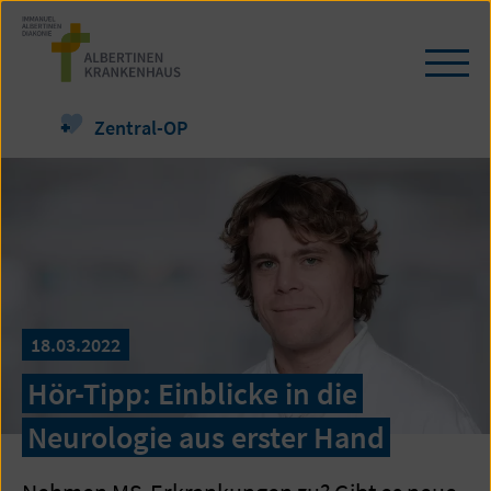
Zum
Seiteninhalt
springen
Navi
öffn
/
Zentral-OP
schl
18.03.2022
Hör-Tipp: Einblicke in die
Neurologie aus erster Hand