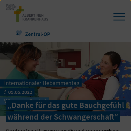
Zum
Seiteninhalt
springen
Navi
öffn
/
Zentral-OP
schl
05.05.2022
„Danke für das gute Bauchgefühl
während der Schwangerschaft“