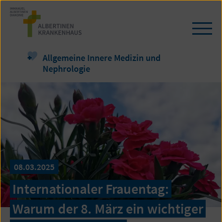
Zum
Seiteninhalt
springen
Navi
öffn
/
Allgemeine Innere Medizin und
schl
Nephrologie
08.03.2025
Internationaler Frauentag:
Warum der 8. März ein wichtiger