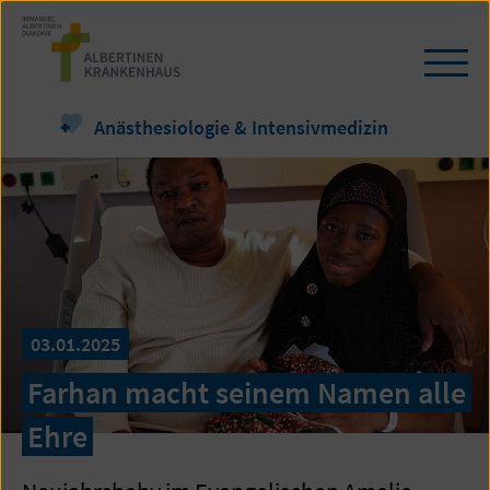
Zum
Seiteninhalt
springen
Navi
öffn
/
Anästhesiologie & Intensivmedizin
schl
03.01.2025
Farhan macht seinem Namen alle
Ehre