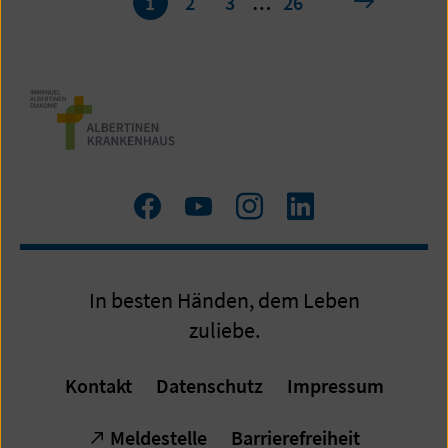
nächste
1
2
3
…
26
1
von
26
Zum
Zum
Zum
LinkedIn
Facebook
YouTube
Instagram
Profil
Profil
Profil
In besten Händen, dem Leben
zuliebe.
Kontakt
Datenschutz
Impressum
Meldestelle
Barrierefreiheit