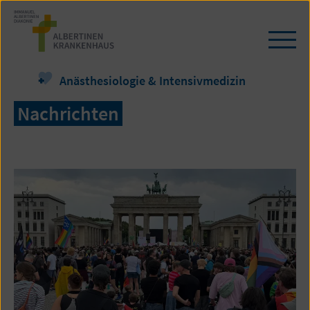
Zum
Seiteninhalt
springen
Navi
öffn
/
Anästhesiologie & Intensivmedizin
schl
Nachrichten