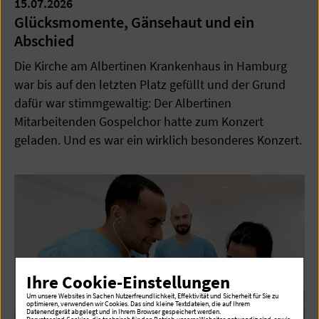
15.07.2026
Glücksmomente, Gänsehaut und ein
Abschied
Die Kirche am Albertinen Krankenhaus in Hamburg
war bis auf den letzten Platz gefüllt und der Grund
dafür war stimmgewaltig: Der Albertinen
Mitarbeitenden Gospelchor hatte zum Konzert
geladen. Und es war ein wirklich besonderes Konzert.
Ihre Cookie-Einstellungen
Um unsere Websites in Sachen Nutzerfreundlichkeit, Effektivität und Sicherheit für Sie zu
optimieren, verwenden wir Cookies. Das sind kleine Textdateien, die auf Ihrem
Datenendgerät abgelegt und in Ihrem Browser gespeichert werden.