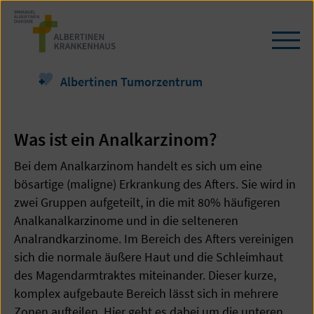
Zum
Seiteninhalt
springen
Navi
öffn
/
Albertinen Tumorzentrum
schl
Was ist ein Analkarzinom?
Bei dem Analkarzinom handelt es sich um eine
bösartige (maligne) Erkrankung des Afters. Sie wird in
zwei Gruppen aufgeteilt, in die mit 80% häufigeren
Analkanalkarzinome und in die selteneren
Analrandkarzinome. Im Bereich des Afters vereinigen
sich die normale äußere Haut und die Schleimhaut
des Magendarmtraktes miteinander. Dieser kurze,
komplex aufgebaute Bereich lässt sich in mehrere
Zonen aufteilen. Hier geht es dabei um die unteren