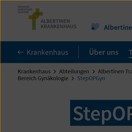
Zum
Seiteninhalt
springen
Albertine
Krankenhaus
Über uns
Krankenhaus
Abteilungen
Albertinen Tr
Bereich Gynäkologie
StepOPGyn
StepO