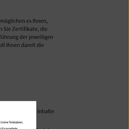
rmöglichen es Ihnen,
Sie Zertifikate, die
führung der jeweiligen
oll Ihnen damit die
e theoretischen Inhalte
 kleine Textdateien,
 für erweiterte