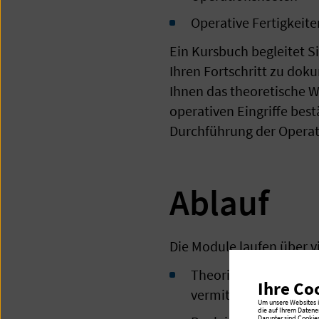
Operative Fertigkeite
Ein Kursbuch begleitet S
Ihren Fortschritt zu doku
Ihnen das theoretische W
operativen Eingriffe best
Durchführung der Operati
Ablauf
Die Module laufen über v
Theorie: Einmal pro M
Ihre Co
vermittelt werden.
Um unsere Websites in
die auf Ihrem Datene
Darunter sind Cookie