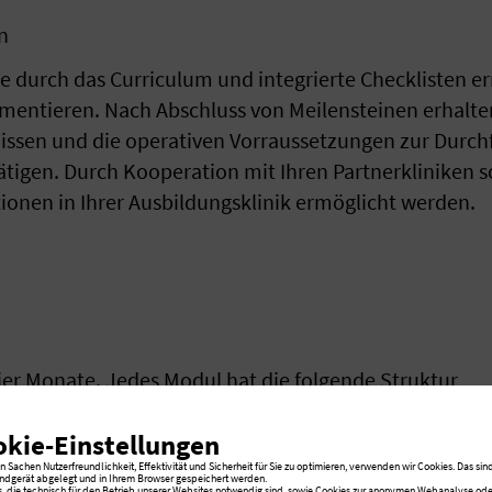
n
ie durch das Curriculum und integrierte Checklisten e
mentieren. Nach Abschluss von Meilensteinen erhalten 
issen und die operativen Vorraussetzungen zur Durch
ätigen. Durch Kooperation mit Ihren Partnerkliniken s
onen in Ihrer Ausbildungsklinik ermöglicht werden.
ier Monate. Jedes Modul hat die folgende Struktur
onat finden dreistündige Seminare statt, in denen di
okie-Einstellungen
 Sachen Nutzerfreundlichkeit, Effektivität und Sicherheit für Sie zu optimieren, verwenden wir Cookies. Das sind
ndgerät abgelegt und in Ihrem Browser gespeichert werden.
s, die technisch für den Betrieb unserer Websites notwendig sind, sowie Cookies zur anonymen Webanalyse oder