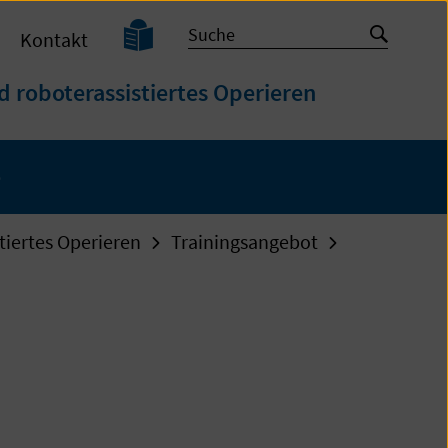
Leichte
Suche
Suche
Kontakt
Sprache
starten
d roboterassistiertes Operieren
e
tiertes Operieren
Trainingsangebot